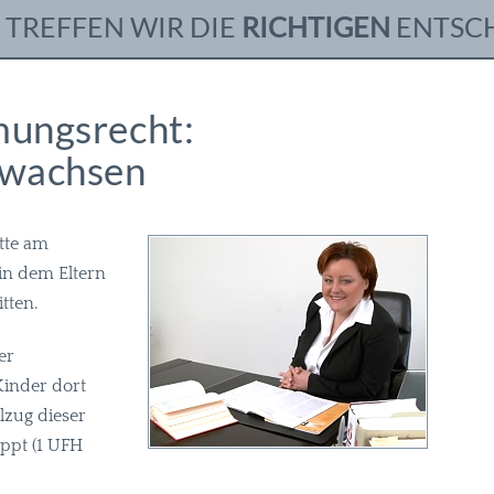
TREFFEN WIR DIE
RICHTIGEN
ENTSC
mungsrecht:
fwachsen
tte am
 in dem Eltern
tten.
er
Kinder dort
zug dieser
ppt (1
UFH